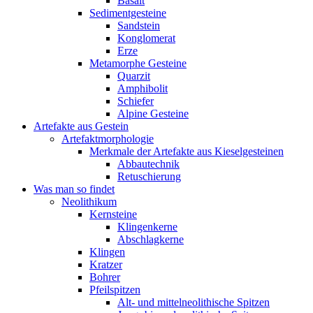
Basalt
Sedimentgesteine
Sandstein
Konglomerat
Erze
Metamorphe Gesteine
Quarzit
Amphibolit
Schiefer
Alpine Gesteine
Artefakte aus Gestein
Artefaktmorphologie
Merkmale der Artefakte aus Kieselgesteinen
Abbautechnik
Retuschierung
Was man so findet
Neolithikum
Kernsteine
Klingenkerne
Abschlagkerne
Klingen
Kratzer
Bohrer
Pfeilspitzen
Alt- und mittelneolithische Spitzen