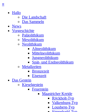
≡
Hallo
Die Landschaft
Das Sammeln
News
Vorgeschichte
Paläolithikum
Mesolithikum
Neolithikum
Altneolithikum
Mittelneolithikum
Jungneolithikum
Spät- und Endneolithikum
Metallzeiten
Bronzezeit
Eisenzeit
Das Gestein
Kieselgestein
Feuerstein
Maastricher Kreide
Rijckholt-Typ
Valkenburg-Typ
Lousberg-Typ
Simpelveld-Typ