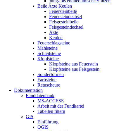
Jung- bis endneolithische Spitzen
Beile Äxte Keulen
Feuersteinbeile
Feuersteindechsel
Felsgesteinbeile
Felsgesteindechsel
Äxte
Keulen
Feuerschlagsteine
Mahlsteine
Schleifsteine
Klopfsteine
Klopfsteine aus Feuerstein
Klopfsteine aus Felsgestein
Sonderformen
Farbsteine
Retuscheure
Dokumentation
Funddatenbank
MS-ACCESS
Arbeit mit der Fundkartei
Tabellen filtern
GIS
Einführung
QGIS