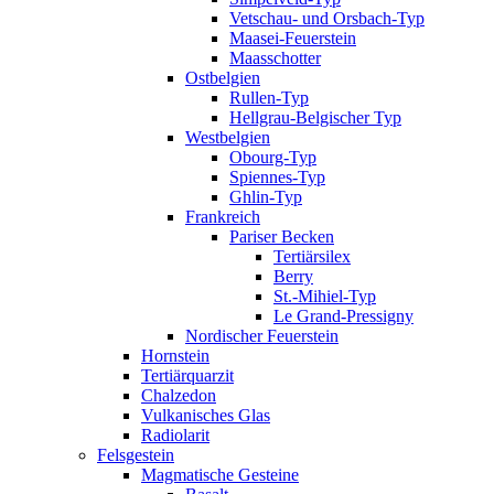
Vetschau- und Orsbach-Typ
Maasei-Feuerstein
Maasschotter
Ostbelgien
Rullen-Typ
Hellgrau-Belgischer Typ
Westbelgien
Obourg-Typ
Spiennes-Typ
Ghlin-Typ
Frankreich
Pariser Becken
Tertiärsilex
Berry
St.-Mihiel-Typ
Le Grand-Pressigny
Nordischer Feuerstein
Hornstein
Tertiärquarzit
Chalzedon
Vulkanisches Glas
Radiolarit
Felsgestein
Magmatische Gesteine