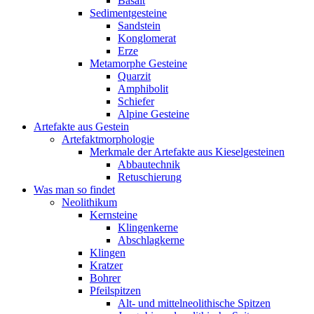
Basalt
Sedimentgesteine
Sandstein
Konglomerat
Erze
Metamorphe Gesteine
Quarzit
Amphibolit
Schiefer
Alpine Gesteine
Artefakte aus Gestein
Artefaktmorphologie
Merkmale der Artefakte aus Kieselgesteinen
Abbautechnik
Retuschierung
Was man so findet
Neolithikum
Kernsteine
Klingenkerne
Abschlagkerne
Klingen
Kratzer
Bohrer
Pfeilspitzen
Alt- und mittelneolithische Spitzen