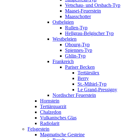
Vetschau- und Orsbach-Typ
Maasei-Feuerstein
Maasschotter
Ostbelgien
Rullen-Typ
Hellgrau-Belgischer Typ
Westbelgien
Obourg-Typ
Spiennes-Typ
Ghlin-Typ
Frankreich
Pariser Becken
Tertiärsilex
Berry
St.-Mihiel-Typ
Le Grand-Pressigny
Nordischer Feuerstein
Hornstein
Tertiärquarzit
Chalzedon
Vulkanisches Glas
Radiolarit
Felsgestein
Magmatische Gesteine