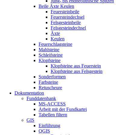
Jung- bis endneolithische Spitzen
Beile Äxte Keulen
Feuersteinbeile
Feuersteindechsel
Felsgesteinbeile
Felsgesteindechsel
Äxte
Keulen
Feuerschlagsteine
Mahlsteine
Schleifsteine
Klopfsteine
Klopfsteine aus Feuerstein
Klopfsteine aus Felsgestein
Sonderformen
Farbsteine
Retuscheure
Dokumentation
Funddatenbank
MS-ACCESS
Arbeit mit der Fundkartei
Tabellen filtern
GIS
Einführung
QGIS