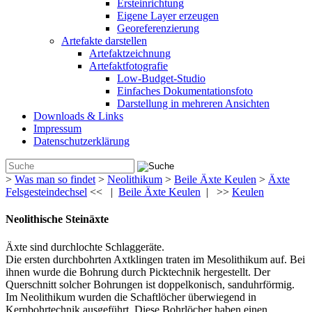
Ersteinrichtung
Eigene Layer erzeugen
Georeferenzierung
Artefakte darstellen
Artefaktzeichnung
Artefaktfotografie
Low-Budget-Studio
Einfaches Dokumentationsfoto
Darstellung in mehreren Ansichten
Downloads & Links
Impressum
Datenschutzerklärung
>
Was man so findet
>
Neolithikum
>
Beile Äxte Keulen
>
Äxte
Felsgesteindechsel
<< |
Beile Äxte Keulen
| >>
Keulen
Neolithische Steinäxte
Äxte sind durchlochte Schlaggeräte.
Die ersten durchbohrten Axtklingen traten im Mesolithikum auf. Bei
ihnen wurde die Bohrung durch Picktechnik hergestellt. Der
Querschnitt solcher Bohrungen ist doppelkonisch, sanduhrförmig.
Im Neolithikum wurden die Schaftlöcher überwiegend in
Kernbohrtechnik ausgeführt. Diese Bohrlöcher haben einen