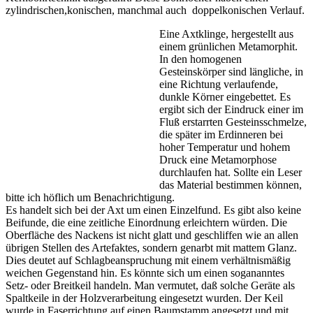
zylindrischen,konischen, manchmal auch doppelkonischen Verlauf.
Eine Axtklinge, hergestellt aus
einem grünlichen Metamorphit.
In den homogenen
Gesteinskörper sind längliche, in
eine Richtung verlaufende,
dunkle Körner eingebettet. Es
ergibt sich der Eindruck einer im
Fluß erstarrten Gesteinsschmelze,
die später im Erdinneren bei
hoher Temperatur und hohem
Druck eine Metamorphose
durchlaufen hat. Sollte ein Leser
das Material bestimmen können,
bitte ich höflich um Benachrichtigung.
Es handelt sich bei der Axt um einen Einzelfund. Es gibt also keine
Beifunde, die eine zeitliche Einordnung erleichtern würden. Die
Oberfläche des Nackens ist nicht glatt und geschliffen wie an allen
übrigen Stellen des Artefaktes, sondern genarbt mit mattem Glanz.
Dies deutet auf Schlagbeanspruchung mit einem verhältnismäßig
weichen Gegenstand hin. Es könnte sich um einen sogananntes
Setz- oder Breitkeil handeln. Man vermutet, daß solche Geräte als
Spaltkeile in der Holzverarbeitung eingesetzt wurden. Der Keil
wurde in Faserrichtung auf einen Baumstamm angesetzt und mit