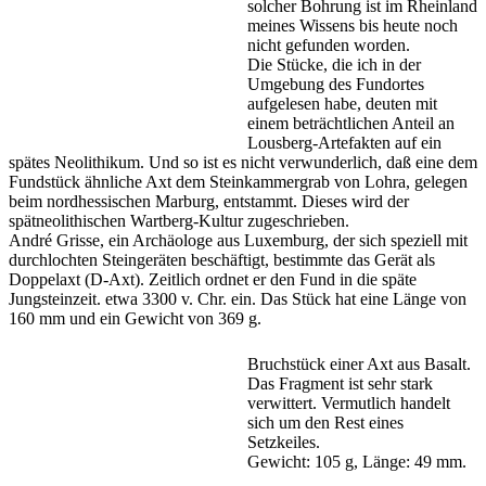
solcher Bohrung ist im Rheinland
meines Wissens bis heute noch
nicht gefunden worden.
Die Stücke, die ich in der
Umgebung des Fundortes
aufgelesen habe, deuten mit
einem beträchtlichen Anteil an
Lousberg-Artefakten auf ein
spätes Neolithikum. Und so ist es nicht verwunderlich, daß eine dem
Fundstück ähnliche Axt dem Steinkammergrab von Lohra, gelegen
beim nordhessischen Marburg, entstammt. Dieses wird der
spätneolithischen Wartberg-Kultur zugeschrieben.
André Grisse, ein Archäologe aus Luxemburg, der sich speziell mit
durchlochten Steingeräten beschäftigt, bestimmte das Gerät als
Doppelaxt (D-Axt). Zeitlich ordnet er den Fund in die späte
Jungsteinzeit. etwa 3300 v. Chr. ein. Das Stück hat eine Länge von
160 mm und ein Gewicht von 369 g.
Bruchstück einer Axt aus Basalt.
Das Fragment ist sehr stark
verwittert. Vermutlich handelt
sich um den Rest eines
Setzkeiles.
Gewicht: 105 g, Länge: 49 mm.