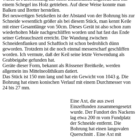
einem Schegel ins Holz getrieben. Auf diese Weise konnte man
Balken und Bretter herstellen.
Bei neuwertigen Setzkeilen ist der Abstand von der Bohrung bis zur
Schneide wesentlich größer als bei diesem Stück, man kennt Keile
mit einer Gesamtlänge von 50cm. Dieses Gerät ist also schon zum
wiederholten Male nachgeschliffen worden und hat fast das Ende
seiner Gebrauchszeit erreicht. Die Wandung zwischen
Schneidenflanken und Schaftloch ist schon bedrohlich dünn
geworden. Trotzdem ist die noch einmal messerscharf geschliffen
worden. Ich vermute, daß der Keil seine letzte Verwendung als
Grabbeigabe gefunden hat.
Geräte dieser Form, bekannt als Rössener Breitkeile, werden
allgemein ins Mittelneolithikum datiert.
Das Stück ist 150 mm lang und hat ein Gewicht von 1043 g. Die
Bohrung hat einen konischen Verlauf mit einem Durchmesser von
24 bis 27 mm.
Eine Axt, die aus zwei
Einzelfunden zusammengesetzt
wurde. Der Fundort des Nackens
lag etwa 200 m vom Fundplatz
der Schneide entfernt. Die
Bohrung hat einen langovalen
Querschnitt . Eine Axt mit