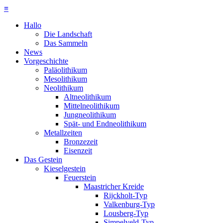
≡
Hallo
Die Landschaft
Das Sammeln
News
Vorgeschichte
Paläolithikum
Mesolithikum
Neolithikum
Altneolithikum
Mittelneolithikum
Jungneolithikum
Spät- und Endneolithikum
Metallzeiten
Bronzezeit
Eisenzeit
Das Gestein
Kieselgestein
Feuerstein
Maastricher Kreide
Rijckholt-Typ
Valkenburg-Typ
Lousberg-Typ
Simpelveld-Typ