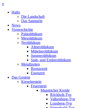
≡
Hallo
Die Landschaft
Das Sammeln
News
Vorgeschichte
Paläolithikum
Mesolithikum
Neolithikum
Altneolithikum
Mittelneolithikum
Jungneolithikum
Spät- und Endneolithikum
Metallzeiten
Bronzezeit
Eisenzeit
Das Gestein
Kieselgestein
Feuerstein
Maastricher Kreide
Rijckholt-Typ
Valkenburg-Typ
Lousberg-Typ
Simpelveld-Typ