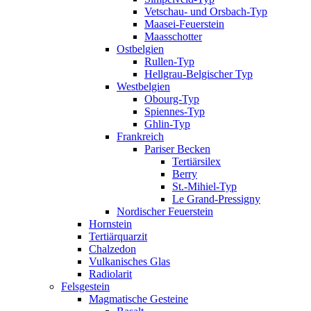
Vetschau- und Orsbach-Typ
Maasei-Feuerstein
Maasschotter
Ostbelgien
Rullen-Typ
Hellgrau-Belgischer Typ
Westbelgien
Obourg-Typ
Spiennes-Typ
Ghlin-Typ
Frankreich
Pariser Becken
Tertiärsilex
Berry
St.-Mihiel-Typ
Le Grand-Pressigny
Nordischer Feuerstein
Hornstein
Tertiärquarzit
Chalzedon
Vulkanisches Glas
Radiolarit
Felsgestein
Magmatische Gesteine