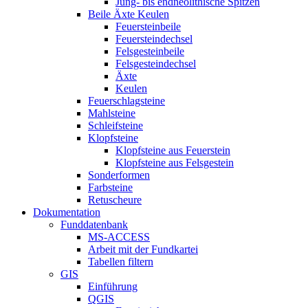
Jung- bis endneolithische Spitzen
Beile Äxte Keulen
Feuersteinbeile
Feuersteindechsel
Felsgesteinbeile
Felsgesteindechsel
Äxte
Keulen
Feuerschlagsteine
Mahlsteine
Schleifsteine
Klopfsteine
Klopfsteine aus Feuerstein
Klopfsteine aus Felsgestein
Sonderformen
Farbsteine
Retuscheure
Dokumentation
Funddatenbank
MS-ACCESS
Arbeit mit der Fundkartei
Tabellen filtern
GIS
Einführung
QGIS