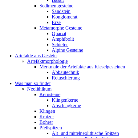
Basalt
Sedimentgesteine
Sandstein
Konglomerat
Erze
Metamorphe Gesteine
Quarzit
Amphibolit
Schiefer
Alpine Gesteine
Artefakte aus Gestein
Artefaktmorphologie
Merkmale der Artefakte aus Kieselgesteinen
Abbautechnik
Retuschierung
Was man so findet
Neolithikum
Kernsteine
Klingenkerne
Abschlagkerne
Klingen
Kratzer
Bohrer
Pfeilspitzen
Alt- und mittelneolithische Spitzen