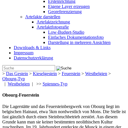
Ersteinrichtung
Eigene Layer erzeugen
Georeferenzierung
Artefakte darstellen
Artefaktzeichnung
Artefaktfotografie
Low-Budget-Studio
Einfaches Dokumentationsfoto
Darstellung in mehreren Ansichten
Downloads & Links
Impressum
Datenschutzerklärung
>
Das Gestein
>
Kieselgestein
>
Feuerstein
>
Westbelgien
>
Obourg-Typ
|
Westbelgien
| >>
Spiennes-Typ
Obourg-Feuerstein
Die Lagerstätte und das Feuersteinbergwerk von Obourg liegt im
belgischen Hainaut, etwa 5km nordwestlich von Mons. Die Stelle ist
fast gänzlich durch einen Steinbruchbetrieb zerstört. Aus diesem
Grunde kann man sie keiner bestimmten neolithischen Kultur
zuschreiben. Im 19. Jahrhundert entdeckte de Munck in einem der