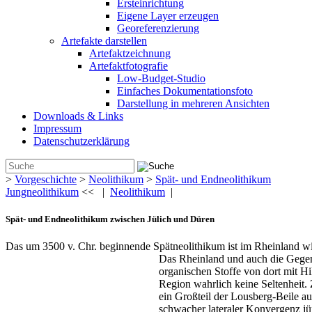
Ersteinrichtung
Eigene Layer erzeugen
Georeferenzierung
Artefakte darstellen
Artefaktzeichnung
Artefaktfotografie
Low-Budget-Studio
Einfaches Dokumentationsfoto
Darstellung in mehreren Ansichten
Downloads & Links
Impressum
Datenschutzerklärung
>
Vorgeschichte
>
Neolithikum
>
Spät- und Endneolithikum
Jungneolithikum
<< |
Neolithikum
|
Spät- und Endneolithikum zwischen Jülich und Düren
Das um 3500 v. Chr. beginnende Spätneolithikum ist im Rheinland wiss
Das Rheinland und auch die Gegend
organischen Stoffe von dort mit H
Region wahrlich keine Seltenheit.
ein Großteil der Lousberg-Beile 
schwacher lateraler Konvergenz jüng