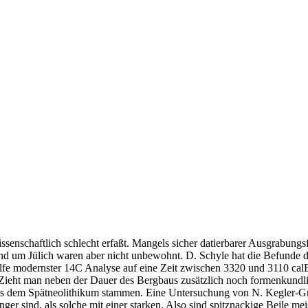
enschaftlich schlecht erfaßt. Mangels sicher datierbarer Ausgrabungsf
 um Jülich waren aber nicht unbewohnt. D. Schyle hat die Befunde de
ilfe modernster 14C Analyse auf eine Zeit zwischen 3320 und 3110 cal
 Zieht man neben der Dauer des Bergbaus zusätzlich noch formenkundli
aus dem Spätneolithikum stammen. Eine Untersuchung von N. Kegler-Gr
er sind, als solche mit einer starken. Also sind spitznackige Beile mei