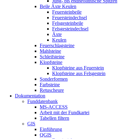
Jung- bis endneolithische Spitzen
Beile Äxte Keulen
Feuersteinbeile
Feuersteindechsel
Felsgesteinbeile
Felsgesteindechsel
Äxte
Keulen
Feuerschlagsteine
Mahlsteine
Schleifsteine
Klopfsteine
Klopfsteine aus Feuerstein
Klopfsteine aus Felsgestein
Sonderformen
Farbsteine
Retuscheure
Dokumentation
Funddatenbank
MS-ACCESS
Arbeit mit der Fundkartei
Tabellen filtern
GIS
Einführung
QGIS