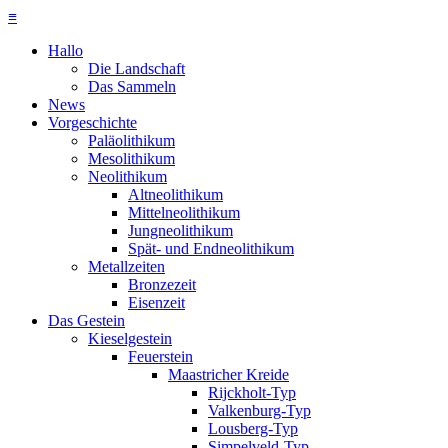
≡
Hallo
Die Landschaft
Das Sammeln
News
Vorgeschichte
Paläolithikum
Mesolithikum
Neolithikum
Altneolithikum
Mittelneolithikum
Jungneolithikum
Spät- und Endneolithikum
Metallzeiten
Bronzezeit
Eisenzeit
Das Gestein
Kieselgestein
Feuerstein
Maastricher Kreide
Rijckholt-Typ
Valkenburg-Typ
Lousberg-Typ
Simpelveld-Typ