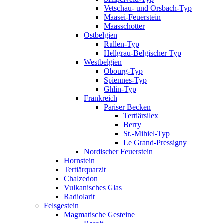
Vetschau- und Orsbach-Typ
Maasei-Feuerstein
Maasschotter
Ostbelgien
Rullen-Typ
Hellgrau-Belgischer Typ
Westbelgien
Obourg-Typ
Spiennes-Typ
Ghlin-Typ
Frankreich
Pariser Becken
Tertiärsilex
Berry
St.-Mihiel-Typ
Le Grand-Pressigny
Nordischer Feuerstein
Hornstein
Tertiärquarzit
Chalzedon
Vulkanisches Glas
Radiolarit
Felsgestein
Magmatische Gesteine