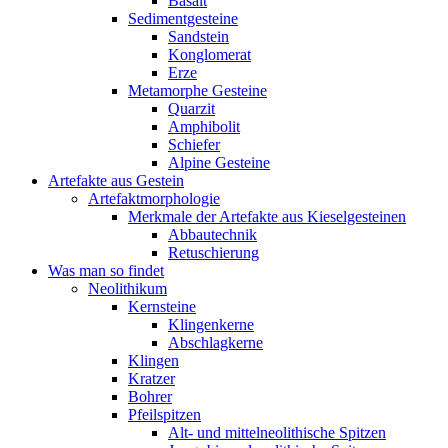
Basalt
Sedimentgesteine
Sandstein
Konglomerat
Erze
Metamorphe Gesteine
Quarzit
Amphibolit
Schiefer
Alpine Gesteine
Artefakte aus Gestein
Artefaktmorphologie
Merkmale der Artefakte aus Kieselgesteinen
Abbautechnik
Retuschierung
Was man so findet
Neolithikum
Kernsteine
Klingenkerne
Abschlagkerne
Klingen
Kratzer
Bohrer
Pfeilspitzen
Alt- und mittelneolithische Spitzen