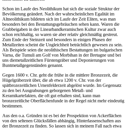
Schon im Laufe des Neolithikum hat sich die soziale Struktur der
Bevölkerung geändert. Nach der wahrscheinlichen Egalität im
Altneolithikum bildeten sich im Laufe der Zeit Eliten, was man
besonders bei den Bestattungsgebräuchen sehen kann. Waren die
Grabbeigaben in der Linearbandkeramischen Kultur zwar auch
schon reichhaltig, so waren sie aber relativ gleichmäßig gestreut.
Zum Ende der Steinzeit und besonders in einigen Phasen der
Metallzeiten scheint die Ungleichheit beträchtlich gewesen zu sein.
Als Beispiele seien die neolithischen Bestattungen im bulgarischen
Varna, die Tumuli am Golf von Morbihan in der Bretagne und bei
uns diemetallzeitlichen Fürstengräber und Deponierungen von
Buntmetallgegenständen genannt.
Gegen 1600 v. Chr. geht die frühe in die mittlere Bronzezeit, die
Hügelgräberzeit über, die ab etwa 1200 v. Chr. von der
spätbrozezeitlichen Urnenfelderzeit abgelöst wurde. Im Gegensatz
zu den bei Ausgrabungen geborgenen Metall- und
Keramikartefakten, die oft gut erhalten sind, kann man
bronzezeitliche Oberflächenfunde in der Regel nicht mehr eindeutig
bestimmen.
Aus den o.a. Gründen ist es bei der Prospektion von Ackerflächen
von den seltenen Glücksfällen abhängig, Hinterlassenschaften aus
der Bronzezeit zu finden. So lassen sich in meinem Fall nach etwa