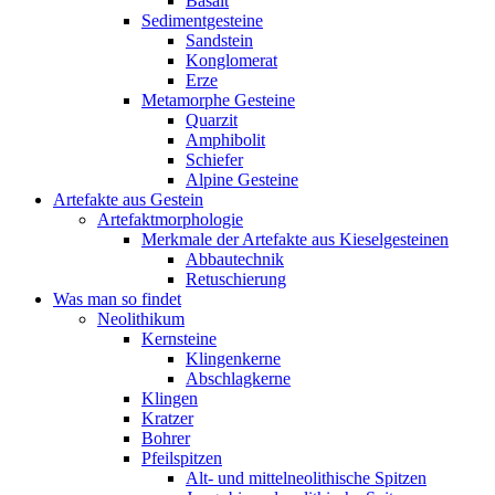
Basalt
Sedimentgesteine
Sandstein
Konglomerat
Erze
Metamorphe Gesteine
Quarzit
Amphibolit
Schiefer
Alpine Gesteine
Artefakte aus Gestein
Artefaktmorphologie
Merkmale der Artefakte aus Kieselgesteinen
Abbautechnik
Retuschierung
Was man so findet
Neolithikum
Kernsteine
Klingenkerne
Abschlagkerne
Klingen
Kratzer
Bohrer
Pfeilspitzen
Alt- und mittelneolithische Spitzen