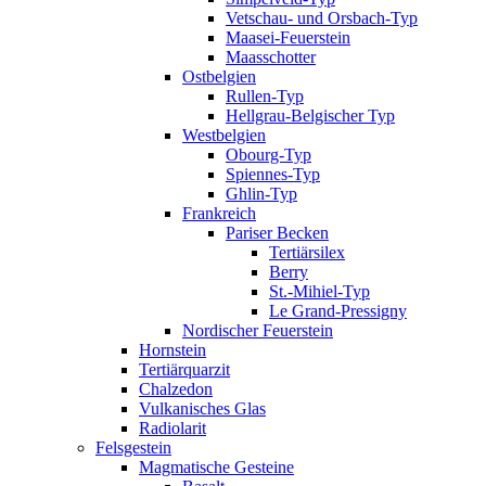
Vetschau- und Orsbach-Typ
Maasei-Feuerstein
Maasschotter
Ostbelgien
Rullen-Typ
Hellgrau-Belgischer Typ
Westbelgien
Obourg-Typ
Spiennes-Typ
Ghlin-Typ
Frankreich
Pariser Becken
Tertiärsilex
Berry
St.-Mihiel-Typ
Le Grand-Pressigny
Nordischer Feuerstein
Hornstein
Tertiärquarzit
Chalzedon
Vulkanisches Glas
Radiolarit
Felsgestein
Magmatische Gesteine