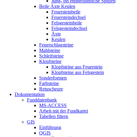
Jung- bis endneolithische Spitzen
Beile Äxte Keulen
Feuersteinbeile
Feuersteindechsel
Felsgesteinbeile
Felsgesteindechsel
Äxte
Keulen
Feuerschlagsteine
Mahlsteine
Schleifsteine
Klopfsteine
Klopfsteine aus Feuerstein
Klopfsteine aus Felsgestein
Sonderformen
Farbsteine
Retuscheure
Dokumentation
Funddatenbank
MS-ACCESS
Arbeit mit der Fundkartei
Tabellen filtern
GIS
Einführung
QGIS