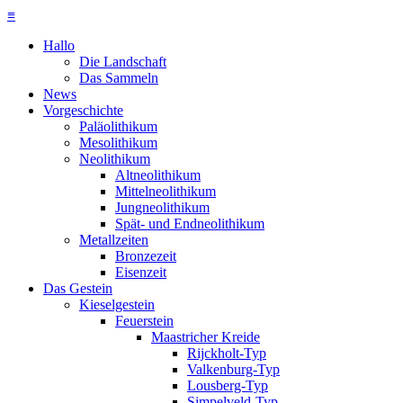
≡
Hallo
Die Landschaft
Das Sammeln
News
Vorgeschichte
Paläolithikum
Mesolithikum
Neolithikum
Altneolithikum
Mittelneolithikum
Jungneolithikum
Spät- und Endneolithikum
Metallzeiten
Bronzezeit
Eisenzeit
Das Gestein
Kieselgestein
Feuerstein
Maastricher Kreide
Rijckholt-Typ
Valkenburg-Typ
Lousberg-Typ
Simpelveld-Typ