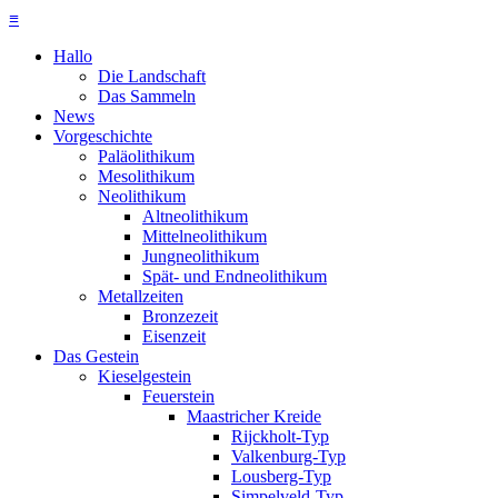
≡
Hallo
Die Landschaft
Das Sammeln
News
Vorgeschichte
Paläolithikum
Mesolithikum
Neolithikum
Altneolithikum
Mittelneolithikum
Jungneolithikum
Spät- und Endneolithikum
Metallzeiten
Bronzezeit
Eisenzeit
Das Gestein
Kieselgestein
Feuerstein
Maastricher Kreide
Rijckholt-Typ
Valkenburg-Typ
Lousberg-Typ
Simpelveld-Typ