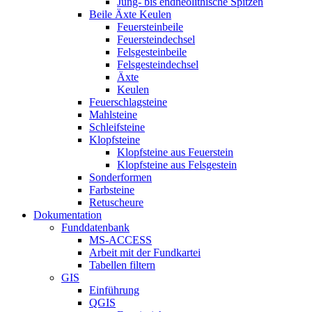
Jung- bis endneolithische Spitzen
Beile Äxte Keulen
Feuersteinbeile
Feuersteindechsel
Felsgesteinbeile
Felsgesteindechsel
Äxte
Keulen
Feuerschlagsteine
Mahlsteine
Schleifsteine
Klopfsteine
Klopfsteine aus Feuerstein
Klopfsteine aus Felsgestein
Sonderformen
Farbsteine
Retuscheure
Dokumentation
Funddatenbank
MS-ACCESS
Arbeit mit der Fundkartei
Tabellen filtern
GIS
Einführung
QGIS