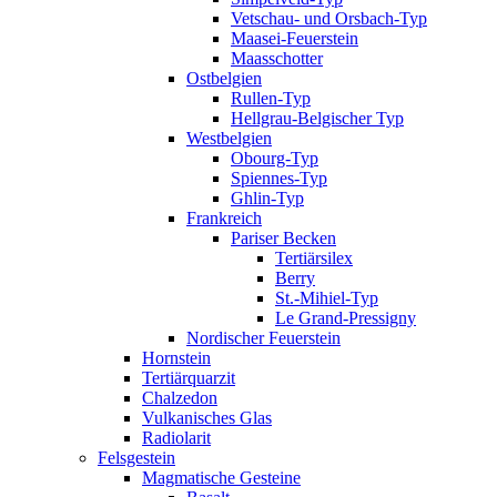
Vetschau- und Orsbach-Typ
Maasei-Feuerstein
Maasschotter
Ostbelgien
Rullen-Typ
Hellgrau-Belgischer Typ
Westbelgien
Obourg-Typ
Spiennes-Typ
Ghlin-Typ
Frankreich
Pariser Becken
Tertiärsilex
Berry
St.-Mihiel-Typ
Le Grand-Pressigny
Nordischer Feuerstein
Hornstein
Tertiärquarzit
Chalzedon
Vulkanisches Glas
Radiolarit
Felsgestein
Magmatische Gesteine