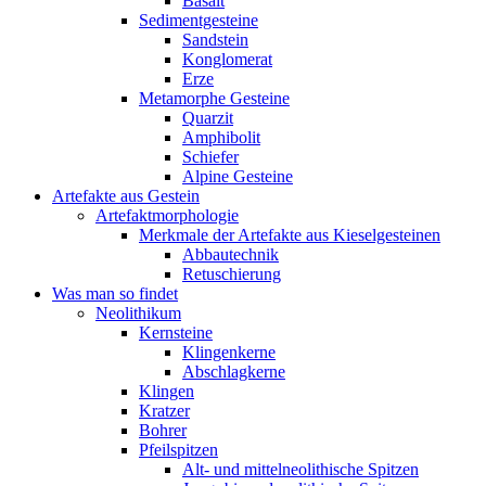
Basalt
Sedimentgesteine
Sandstein
Konglomerat
Erze
Metamorphe Gesteine
Quarzit
Amphibolit
Schiefer
Alpine Gesteine
Artefakte aus Gestein
Artefaktmorphologie
Merkmale der Artefakte aus Kieselgesteinen
Abbautechnik
Retuschierung
Was man so findet
Neolithikum
Kernsteine
Klingenkerne
Abschlagkerne
Klingen
Kratzer
Bohrer
Pfeilspitzen
Alt- und mittelneolithische Spitzen