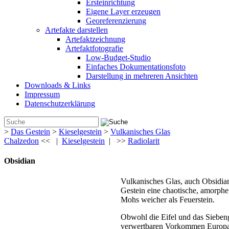
Ersteinrichtung
Eigene Layer erzeugen
Georeferenzierung
Artefakte darstellen
Artefaktzeichnung
Artefaktfotografie
Low-Budget-Studio
Einfaches Dokumentationsfoto
Darstellung in mehreren Ansichten
Downloads & Links
Impressum
Datenschutzerklärung
>
Das Gestein
>
Kieselgestein
>
Vulkanisches Glas
Chalzedon
<< |
Kieselgestein
| >>
Radiolarit
Obsidian
Vulkanisches Glas, auch Obsidian 
Gestein eine chaotische, amorphe 
Mohs weicher als Feuerstein.
Obwohl die Eifel und das Siebeng
verwertbaren Vorkommen Europas