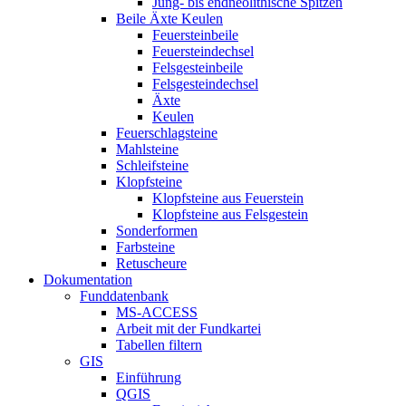
Jung- bis endneolithische Spitzen
Beile Äxte Keulen
Feuersteinbeile
Feuersteindechsel
Felsgesteinbeile
Felsgesteindechsel
Äxte
Keulen
Feuerschlagsteine
Mahlsteine
Schleifsteine
Klopfsteine
Klopfsteine aus Feuerstein
Klopfsteine aus Felsgestein
Sonderformen
Farbsteine
Retuscheure
Dokumentation
Funddatenbank
MS-ACCESS
Arbeit mit der Fundkartei
Tabellen filtern
GIS
Einführung
QGIS