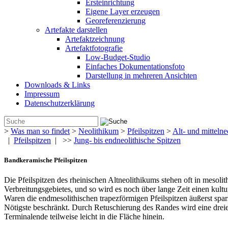
Ersteinrichtung
Eigene Layer erzeugen
Georeferenzierung
Artefakte darstellen
Artefaktzeichnung
Artefaktfotografie
Low-Budget-Studio
Einfaches Dokumentationsfoto
Darstellung in mehreren Ansichten
Downloads & Links
Impressum
Datenschutzerklärung
>
Was man so findet
>
Neolithikum
>
Pfeilspitzen
>
Alt- und mittelne
|
Pfeilspitzen
| >>
Jung- bis endneolithische Spitzen
Bandkeramische Pfeilspitzen
Die Pfeilspitzen des rheinischen Altneolithikums stehen oft in mesol
Verbreitungsgebietes, und so wird es noch über lange Zeit einen kul
Waren die endmesolithischen trapezförmigen Pfeilspitzen äußerst spar
Nötigste beschränkt. Durch Retuschierung des Randes wird eine dreie
Terminalende teilweise leicht in die Fläche hinein.