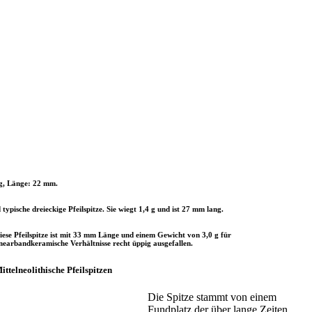
9 g, Länge: 22 mm.
ypische dreieckige Pfeilspitze. Sie wiegt 1,4 g und ist 27 mm lang.
iese Pfeilspitze ist mit 33 mm Länge und einem Gewicht von 3,0 g für
inearbandkeramische Verhältnisse recht üppig ausgefallen.
ittelneolithische Pfeilspitzen
Die Spitze stammt von einem
Fundplatz der über lange Zeiten