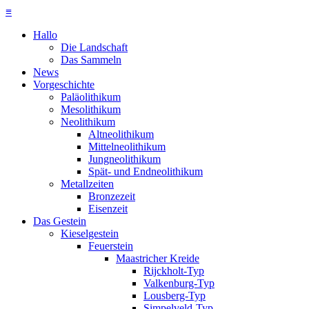
≡
Hallo
Die Landschaft
Das Sammeln
News
Vorgeschichte
Paläolithikum
Mesolithikum
Neolithikum
Altneolithikum
Mittelneolithikum
Jungneolithikum
Spät- und Endneolithikum
Metallzeiten
Bronzezeit
Eisenzeit
Das Gestein
Kieselgestein
Feuerstein
Maastricher Kreide
Rijckholt-Typ
Valkenburg-Typ
Lousberg-Typ
Simpelveld-Typ