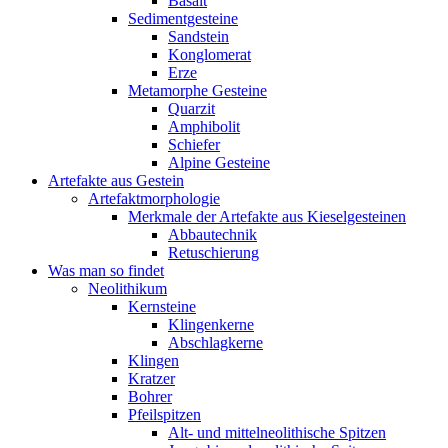
Basalt
Sedimentgesteine
Sandstein
Konglomerat
Erze
Metamorphe Gesteine
Quarzit
Amphibolit
Schiefer
Alpine Gesteine
Artefakte aus Gestein
Artefaktmorphologie
Merkmale der Artefakte aus Kieselgesteinen
Abbautechnik
Retuschierung
Was man so findet
Neolithikum
Kernsteine
Klingenkerne
Abschlagkerne
Klingen
Kratzer
Bohrer
Pfeilspitzen
Alt- und mittelneolithische Spitzen