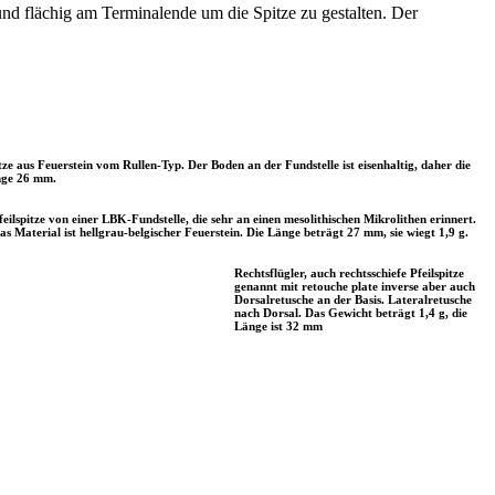
und flächig am Terminalende um die Spitze zu gestalten. Der
pitze aus Feuerstein vom Rullen-Typ. Der Boden an der Fundstelle ist eisenhaltig, daher die
änge 26 mm.
feilspitze von einer LBK-Fundstelle, die sehr an einen mesolithischen Mikrolithen erinnert.
as Material ist hellgrau-belgischer Feuerstein. Die Länge beträgt 27 mm, sie wiegt 1,9 g.
Rechtsflügler, auch rechtsschiefe Pfeilspitze
genannt mit retouche plate inverse aber auch
Dorsalretusche an der Basis. Lateralretusche
nach Dorsal. Das Gewicht beträgt 1,4 g, die
Länge ist 32 mm