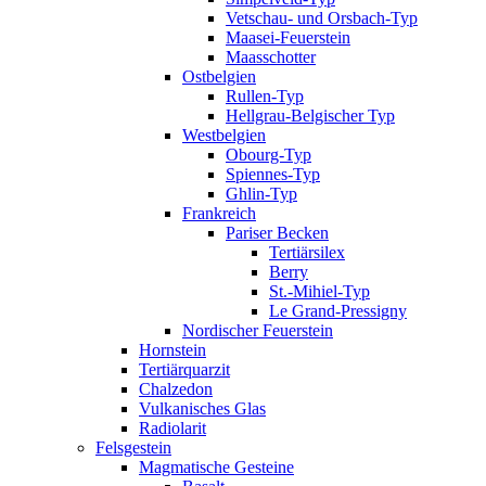
Vetschau- und Orsbach-Typ
Maasei-Feuerstein
Maasschotter
Ostbelgien
Rullen-Typ
Hellgrau-Belgischer Typ
Westbelgien
Obourg-Typ
Spiennes-Typ
Ghlin-Typ
Frankreich
Pariser Becken
Tertiärsilex
Berry
St.-Mihiel-Typ
Le Grand-Pressigny
Nordischer Feuerstein
Hornstein
Tertiärquarzit
Chalzedon
Vulkanisches Glas
Radiolarit
Felsgestein
Magmatische Gesteine