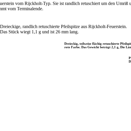
erstein vom Rijckholt-Typ. Sie ist randlich retuschiert um den Umriß 
mmt vom Terminalende.
Dreieckige, randlich retuschierte Pfeilspitze aus Rijckholt-Feuerstein.
Das Stück wiegt 1,1 g und ist 26 mm lang.
Dreieckig, teilweise flächig retuschierte Pfeils
rote Farbe. Das Gewicht beträgt 2,1 g, Die L
P
D